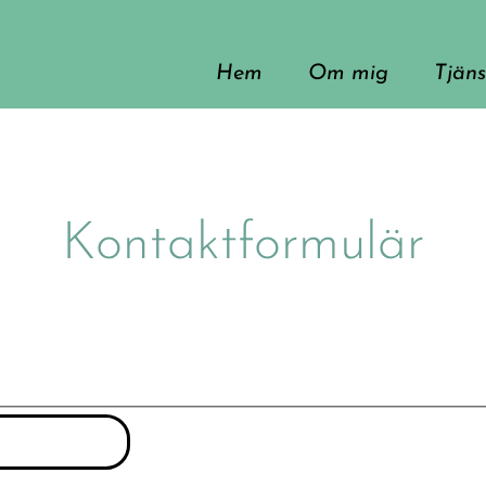
Hem
Om mig
Tjäns
Psyko
Dans-
Kontaktformulär