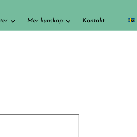
ter
Mer kunskap
Kontakt
terapisamtal
Ett språk bortom orden
 & rörelseterapi
Om tankar, känslor, beteenden